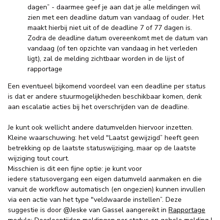
dagen” - daarmee geef je aan dat je alle meldingen wil
zien met een deadline datum van vandaag of ouder. Het
maakt hierbij niet uit of de deadline 7 of 77 dagen is.
Zodra de deadline datum overeenkomt met de datum van
vandaag (of ten opzichte van vandaag in het verleden
ligt), zal de melding zichtbaar worden in de lijst of
rapportage
Een eventueel bijkomend voordeel van een deadline per status
is dat er andere stuurmogelijkheden beschikbaar komen, denk
aan escalatie acties bij het overschrijden van de deadline.
Je kunt ook wellicht andere datumvelden hiervoor inzetten.
Kleine waarschuwing: het veld "Laatst gewijzigd” heeft geen
betrekking op de laatste statuswijziging, maar op de laatste
wijziging tout court.
Misschien is dit een fijne optie: je kunt voor
iedere statusovergang een eigen datumveld aanmaken en die
vanuit de workflow automatisch (en ongezien) kunnen invullen
via een actie van het type "veldwaarde instellen”. Deze
suggestie is door ​
@Jeske van Gassel
aangereikt in
Rapportage