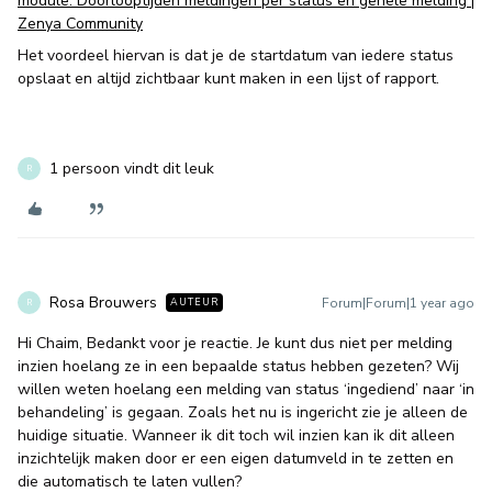
module: Doorlooptijden meldingen per status en gehele melding |
Zenya Community
Het voordeel hiervan is dat je de startdatum van iedere status
opslaat en altijd zichtbaar kunt maken in een lijst of rapport.
1 persoon vindt dit leuk
R
Rosa Brouwers
Forum|Forum|1 year ago
AUTEUR
R
Hi Chaim, Bedankt voor je reactie. Je kunt dus niet per melding
inzien hoelang ze in een bepaalde status hebben gezeten? Wij
willen weten hoelang een melding van status ‘ingediend’ naar ‘in
behandeling’ is gegaan. Zoals het nu is ingericht zie je alleen de
huidige situatie. Wanneer ik dit toch wil inzien kan ik dit alleen
inzichtelijk maken door er een eigen datumveld in te zetten en
die automatisch te laten vullen?