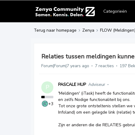
Categorieën
Terug naar homepage
Zenya
FLOW (Meldingen
Relaties tussen meldingen kunne
Forum|Forum|7 years ago
7 reacties
197 Be
PASCALE HUP
Adviseur
P
'Meldingen' (iTask) heeft de functionali
en zelfs Nodige functionaliteit bij ons.
+3
Tot onze grote ontsteltenis stellen we 
Infoland) om een gelegde link (relatie)
Zijn er anderen die die RELATIES gebrui