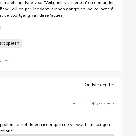
een meldingstype voor 'Veiligheidsincidenten' en een ander
' : wij willen per 'incident' kunnen aangeven welke 'acties'
et de voortgang van deze 'acties')
!
skoppelen
Delen
Oudste eerst
Forum|Forum|7 years ago
oppelen. Je ziet de een icoontje in de verwante meldingen.
relatie.