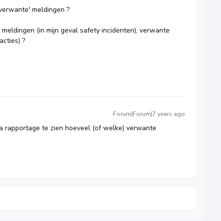
'verwante' meldingen ?
 meldingen (in mijn geval safety incidenten), verwante
cties) ?
Forum|Forum|7 years ago
ia rapportage te zien hoeveel (of welke) verwante