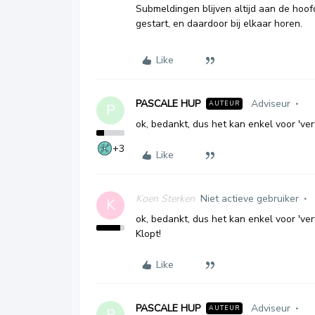
Submeldingen blijven altijd aan de hoo
gestart, en daardoor bij elkaar horen.
Like
PASCALE HUP
Adviseur
AUTEUR
P
ok, bedankt, dus het kan enkel voor 've
+3
Like
Koen Sterken
Niet actieve gebruiker
K
ok, bedankt, dus het kan enkel voor 've
Klopt!
Like
PASCALE HUP
Adviseur
AUTEUR
P