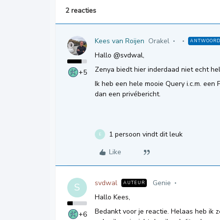
2 reacties
Kees van Roijen
Orakel
ANTWOOR
Hallo ​
@svdwal
,
Zenya biedt hier inderdaad niet echt he
+5
Ik heb een hele mooie Query i.c.m. een 
dan een privébericht.
1 persoon vindt dit leuk
E
Like
svdwal
Genie
AUTEUR
S
Hallo Kees,
Bedankt voor je reactie. Helaas heb ik z
+6