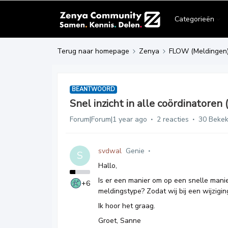
Categorieën
Terug naar homepage
Zenya
FLOW (Meldingen
BEANTWOORD
Snel inzicht in alle coördinatoren 
Forum|Forum|1 year ago
2 reacties
30 Beke
svdwal
Genie
S
Hallo,
Is er een manier om op een snelle manie
+6
meldingstype? Zodat wij bij een wijzig
Ik hoor het graag.
Groet, Sanne