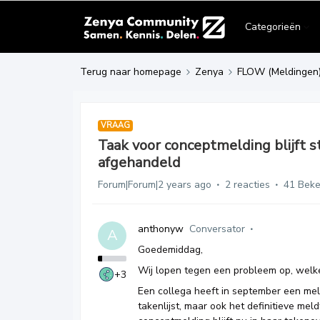
Categorieën
Terug naar homepage
Zenya
FLOW (Meldingen
VRAAG
Taak voor conceptmelding blijft s
afgehandeld
Forum|Forum|2 years ago
2 reacties
41 Bek
anthonyw
Conversator
A
Goedemiddag,
Wij lopen tegen een probleem op, welke
+3
Een collega heeft in september een mel
takenlijst, maar ook het definitieve mel