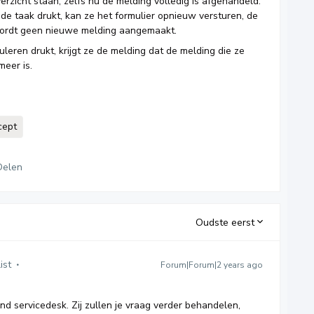
erzicht staan, zelfs nu de melding volledig is afgehandeld.
de taak drukt, kan ze het formulier opnieuw versturen, de
 wordt geen nieuwe melding aangemaakt.
leren drukt, krijgt ze de melding dat de melding die ze
meer is.
cept
Delen
Oudste eerst
ist
Forum|Forum|2 years ago
nd servicedesk. Zij zullen je vraag verder behandelen,