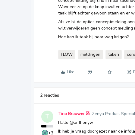
conceptmelding blijft nu in haar takenov
Wanneer ze op de knop invullen achter 
taak blijft echter gewoon staan en er
Als ze bij de opties conceptmelding annu
wilt verwijderen geen concept melding 
Hoe kan ik taak bij haar weg krijgen?
FLOW
meldingen
taken
con
Like
2 reacties
Tino Brouwer
Zenya Product Special
T
Hallo
@anthonyw
Ik heb je vraag doorgezet naar de infola
+3