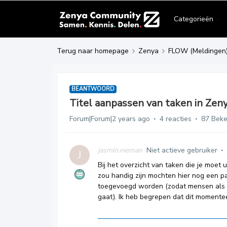
Categorieën
Terug naar homepage
Zenya
FLOW (Meldingen
BEANTWOORD
Titel aanpassen van taken in Zen
Forum|Forum|2 years ago
4 reacties
87 Bek
jasmin.nieman
Niet actieve gebruiker
J
Bij het overzicht van taken die je moet
zou handig zijn mochten hier nog een p
toegevoegd worden (zodat mensen als z
gaat). Ik heb begrepen dat dit momenteel