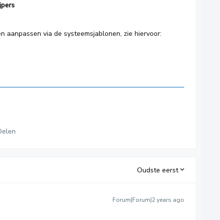
jpers
en aanpassen via de systeemsjablonen, zie hiervoor:
Delen
Oudste eerst
Forum|Forum|2 years ago