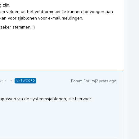
 zijn.
 om velden uit het veldformulier te kunnen toevoegen aan
 kan voor sjablonen voor e-mail meldingen.
zeker stemmen. :)
st
Forum|Forum|2 years ago
ANTWOORD
npassen via de systeemsjablonen, zie hiervoor: