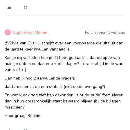
Sophie van Manen
Forum|Forum|1 year ago
S
@Silvia van Gils
; jij schrijft over een voorwaarde die uitsluit dat
de laatste keer invullen vandaag is.
Kan je mij vertellen hoe je dit hebt gedaan? Is dat de optie van
huidige datum en dan een + of - dagen? (ik raak altijd in de war
van < of > )
Dan heb ik nog 2 aanvullende vragen:
dat formulier zit op een status? (niet op de overgang?)
En wat ik ook nog niet heb gevonden, is of de ‘oude’ formulieren
dan in hun oorspronkelijk staat bewaard blijven (bij de bijlagen
misschien?)
Hoor graag! Sophie