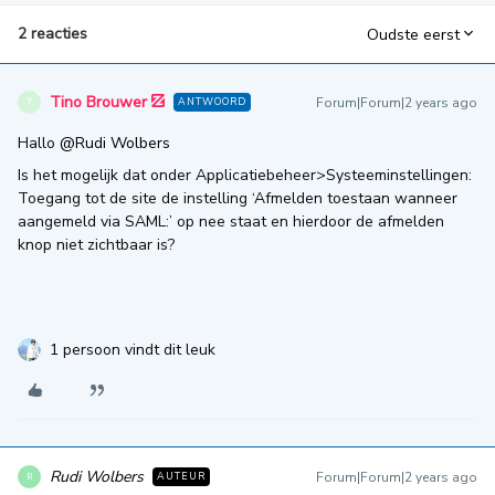
2 reacties
Oudste eerst
Tino Brouwer
Forum|Forum|2 years ago
ANTWOORD
T
Hallo
@Rudi Wolbers
Is het mogelijk dat onder Applicatiebeheer>Systeeminstellingen:
Toegang tot de site de instelling ‘Afmelden toestaan wanneer
aangemeld via SAML:’ op nee staat en hierdoor de afmelden
knop niet zichtbaar is?
1 persoon vindt dit leuk
Rudi Wolbers
Forum|Forum|2 years ago
AUTEUR
R