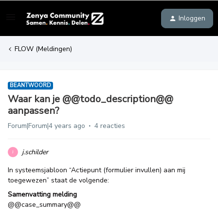
Inloggen
FLOW (Meldingen)
BEANTWOORD
Waar kan je @@todo_description@@
aanpassen?
Forum|Forum|4 years ago
4 reacties
j.schilder
J
In systeemsjabloon “Actiepunt (formulier invullen) aan mij
toegewezen” staat de volgende:
Samenvatting melding
@@case_summary@@