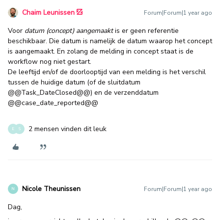
Chaim Leunissen
Forum|Forum|1 year ago
Voor
datum (concept) aangemaakt
is er geen referentie
beschikbaar. Die datum is namelijk de datum waarop het concept
is aangemaakt. En zolang de melding in concept staat is de
workflow nog niet gestart.
De leeftijd en/of de doorlooptijd van een melding is het verschil
tussen de huidige datum (of de sluitdatum
@@Task_DateClosed@@) en de verzenddatum
@@case_date_reported@@
2 mensen vinden dit leuk
E
S
Nicole Theunissen
Forum|Forum|1 year ago
N
Dag,