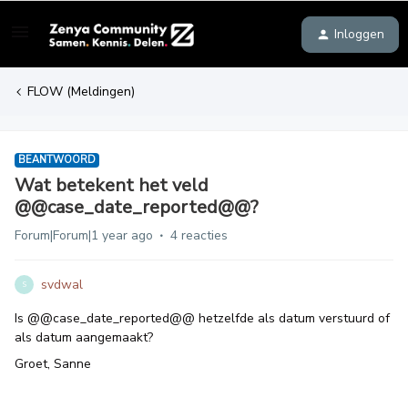
Inloggen
FLOW (Meldingen)
BEANTWOORD
Wat betekent het veld
@@case_date_reported@@?
Forum|Forum|1 year ago
4 reacties
svdwal
S
Is @@case_date_reported@@ hetzelfde als datum verstuurd of
als datum aangemaakt?
Groet, Sanne