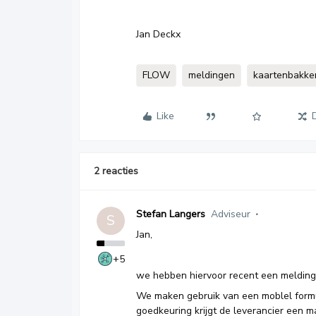
Jan Deckx
FLOW
meldingen
kaartenbakke
Like
2 reacties
Stefan Langers
Adviseur
S
Jan,
+5
we hebben hiervoor recent een melding
We maken gebruik van een moblel formu
goedkeuring krijgt de leverancier een ma