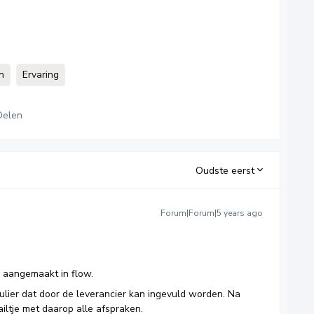
n
Ervaring
Delen
Oudste eerst
Forum|Forum|5 years ago
 aangemaakt in flow.
lier dat door de leverancier kan ingevuld worden. Na
iltje met daarop alle afspraken.