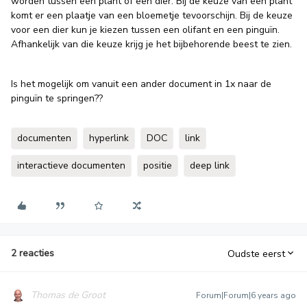
worden tussen een plant of een dier. Bij de keuze van een plant
komt er een plaatje van een bloemetje tevoorschijn. Bij de keuze
voor een dier kun je kiezen tussen een olifant en een pinguïn.
Afhankelijk van die keuze krijg je het bijbehorende beest te zien.
Is het mogelijk om vanuit een ander document in 1x naar de
pinguïn te springen??
documenten
hyperlink
DOC
link
interactieve documenten
positie
deep link
2 reacties
Oudste eerst
Thomas de Groot
Forum|Forum|6 years ago