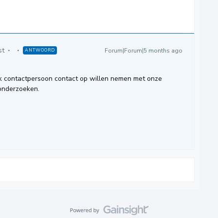
st
Forum|Forum|5 months ago
ANTWOORD
esk contactpersoon contact op willen nemen met onze
 onderzoeken.