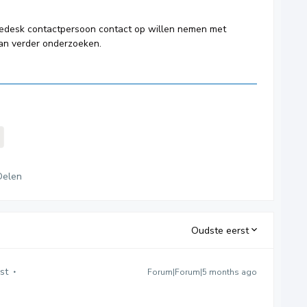
vicedesk contactpersoon contact op willen nemen met
dan verder onderzoeken.
Delen
Oudste eerst
st
Forum|Forum|5 months ago