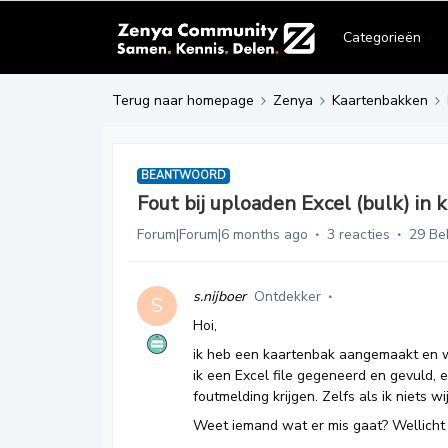
Categorieën
Terug naar homepage
Zenya
Kaartenbakken
BEANTWOORD
Fout bij uploaden Excel (bulk) in
Forum|Forum|6 months ago
3 reacties
29 Be
s.nijboer
Ontdekker
S
Hoi,
ik heb een kaartenbak aangemaakt en wi
ik een Excel file gegeneerd en gevuld, e
foutmelding krijgen. Zelfs als ik niets 
Weet iemand wat er mis gaat? Wellicht 