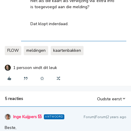
niet als die kaart als verwijzing via ‘extra info’
is toegevoegd aan die melding?
Dat klopt inderdaad.
FLOW
meldingen
kaartenbakken
1 persoon vindt dit leuk
5 reacties
Oudste eerst
Inge Kuijpers
Forum|Forum|2 years ago
ANTWOORD
Beste,