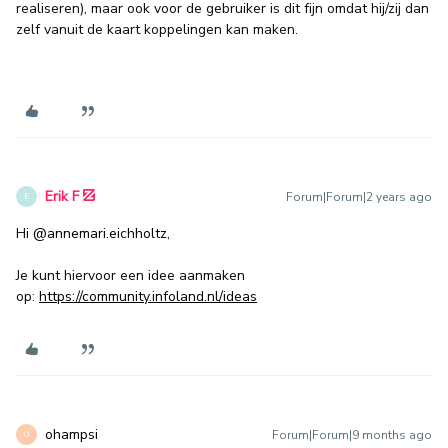
realiseren), maar ook voor de gebruiker is dit fijn omdat hij/zij dan
zelf vanuit de kaart koppelingen kan maken.
Erik F
Forum|Forum|2 years ago
E
Hi
@annemari.eichholtz
,
Je kunt hiervoor een idee aanmaken
op:
https://community.infoland.nl/ideas
ohampsi
Forum|Forum|9 months ago
O