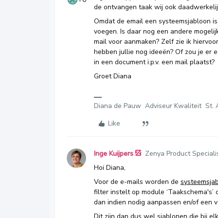
de ontvangen taak wij ook daadwerkeli
Omdat de email een systeemsjabloon is, 
voegen. Is daar nog een andere mogelijkh
mail voor aanmaken? Zelf zie ik hiervo
hebben jullie nog ideeën? Of zou je er
in een document i.p.v. een mail plaatst?
Groet Diana
Diana de Pauw Adviseur Kwaliteit St. 
Like
Inge Kuijpers
Zenya Product Speciali
Hoi Diana,
Voor de e-mails worden de
systeemsja
filter instelt op module ‘Taakschema's’ 
dan indien nodig aanpassen en/of een v
Dit zijn dan dus wel sjablonen die bij 