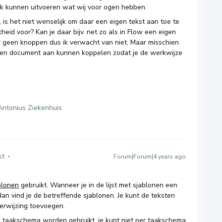
jk kunnen uitvoeren wat wij voor ogen hebben.
is het niet wenselijk om daar een eigen tekst aan toe te
eid voor? Kan je daar bijv. net zo als in Flow een eigen
or geen knoppen dus ik verwacht van niet. Maar misschien
 een document aan kunnen koppelen zodat je de werkwijze
Antonius Ziekenhuis
st
Forum|Forum|4 years ago
blonen
gebruikt. Wanneer je in de lijst met sjablonen een
dan vind je de betreffende sjablonen. Je kunt de teksten
erwijzing toevoegen.
elk taakschema worden gebruikt, je kunt niet per taakschema