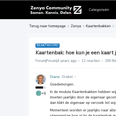
Categorieën
Terug naar homepage
Zenya
Kaartenbakken
BEANTWOORD
Kaartenbak: hoe kun je een kaart j
Forum|Forum|4 years ago
11 reacties
290 B
Diana
Orakel
Goedemorgen,
In de module Kaartenbakken hebben wij 
+6
moeten jaarlijks door de eigenaar gec
dan klikt de eigenaar op verzoek tot wij
Momenteel worden er jaarlijks naar alle
stappenplan hoe zij bij de kaartenbak 