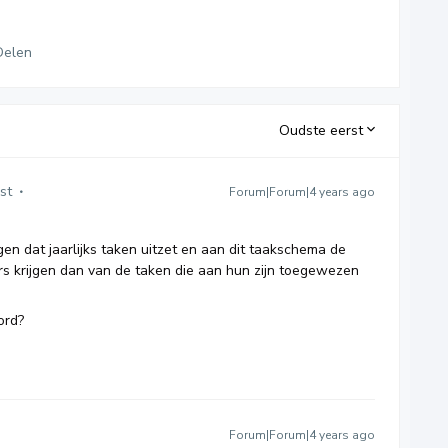
Delen
Oudste eerst
st
Forum|Forum|4 years ago
n dat jaarlijks taken uitzet en aan dit taakschema de
rs krijgen dan van de taken die aan hun zijn toegewezen
ord?
Forum|Forum|4 years ago