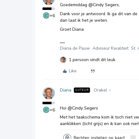
Goedemiddag
@Cindy Segers
,
Dank voor je antwoord. Ik ga dit van d
+6
dan laat ik het je weten.
Groet Diana
Diana de Pauw Adviseur Kwaliteit St. 
1 persoon vindt dit leuk
Like
Diana
Orakel
AUTEUR
Hoi
@Cindy Segers
+6
Met het taakschema kom ik toch niet ver
aanklikken (licht grijs) en ik kan ook nie