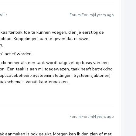
st
Forum|Forum|4 years ago
kaartenbak toe te kunnen voegen, dien je eerst bij de
bblad ‘Koppelingen’ aan te geven dat nieuwe
n.
” actief worden.
actienemer als een taak wordt uitgezet op basis van een
on “Een taak is aan mij toegewezen, taak heeft betrekking
Applicatiebeheer>Systeeminstellingen: Systeemsjablonen)
 taakschema's vanuit kaartenbakken.
Forum|Forum|4 years ago
k aanmaken is ook gelukt. Morgen kan ik dan zien of met