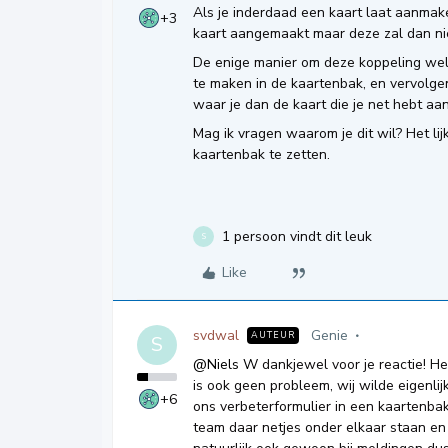
Als je inderdaad een kaart laat aanma
+3
kaart aangemaakt maar deze zal dan n
De enige manier om deze koppeling wel 
te maken in de kaartenbak, en vervolge
waar je dan de kaart die je net hebt a
Mag ik vragen waarom je dit wil? Het lij
kaartenbak te zetten.
1 persoon vindt dit leuk
S
Like
svdwal
Genie
AUTEUR
S
@Niels W
dankjewel voor je reactie! Het
is ook geen probleem, wij wilde eigenli
+6
ons verbeterformulier in een kaartenbak 
team daar netjes onder elkaar staan en 