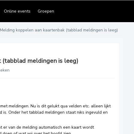
Online events
Groepen
Melding koppelen aan kaartenbak (tabblad meldingen is leeg)
(tabblad meldingen is leeg)
keken
et meldingen. Nu is dit gelukt qua velden etc. alleen lijkt
d is. Onder het tabblad meldingen staat niks ingevuld en
t er van de melding automatisch een kaart wordt
doen of wat wij over het hoofd zien.