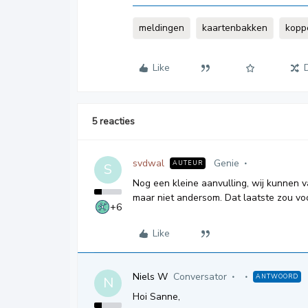
meldingen
kaartenbakken
kopp
Like
5 reacties
svdwal
Genie
AUTEUR
S
Nog een kleine aanvulling, wij kunnen 
maar niet andersom. Dat laatste zou voor
+6
Like
Niels W
Conversator
ANTWOORD
N
Hoi Sanne,