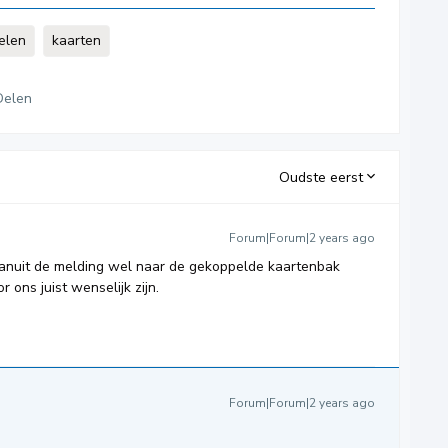
elen
kaarten
Delen
Oudste eerst
Forum|Forum|2 years ago
vanuit de melding wel naar de gekoppelde kaartenbak
 ons juist wenselijk zijn.
Forum|Forum|2 years ago