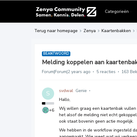
Categorieën
Terug naar homepage
Zenya
Kaartenbakken
BEANTWOORD
Melding koppelen aan kaartenbak 
Forum|Forum|2 years ago
5 reacties
163 Be
svdwal
Genie
S
Hallo,
Wij willen graag een kaartenbak vullen m
+6
het alsof de melding niet echt gekoppel
ook staat bovenin geen actie mogelijk.
We hebben in de workflow ingesteld da
aangemaakt. Wie weet wat wij verkeerd 