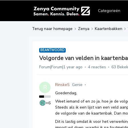
Categorieën
Terug naar homepage
Zenya
Kaartenbakken
BEANTWOORD
Volgorde van velden in kaartenba
Forum|Forum|1 year ago
4 reacties
63 Beke
RinskeS
Genie
R
Goedendag,
Weet iemand of en zo ja, hoe je de vol
+6
Steeds als ik een lijst van een veld aan
de volgorde van de kaartenbak. Dan mo
Dit is lastig omdat ik voor het verwerki
import wil doen, waarbij ik na foutmeld