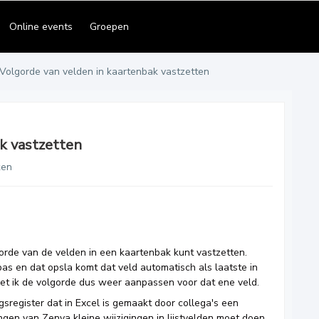
Online events
Groepen
Volgorde van velden in kaartenbak vastzetten
k vastzetten
ken
gorde van de velden in een kaartenbak kunt vastzetten.
pas en dat opsla komt dat veld automatisch als laatste in
et ik de volgorde dus weer aanpassen voor dat ene veld.
ngsregister dat in Excel is gemaakt door collega's een
ingen van Zenya kleine wijzigingen in lijstvelden moet doen