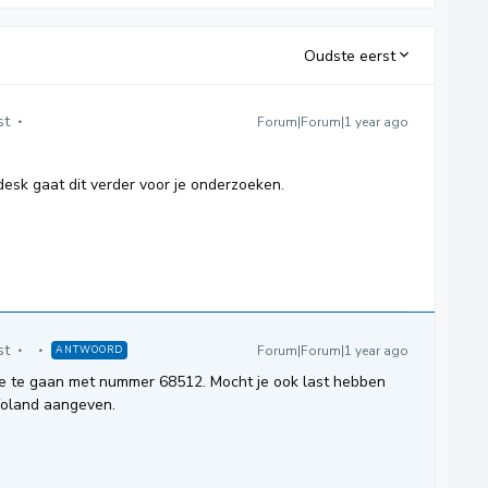
Oudste eerst
st
Forum|Forum|1 year ago
edesk gaat dit verder voor je onderzoeken.
st
Forum|Forum|1 year ago
ANTWOORD
are te gaan met nummer 68512. Mocht je ook last hebben
nfoland aangeven.