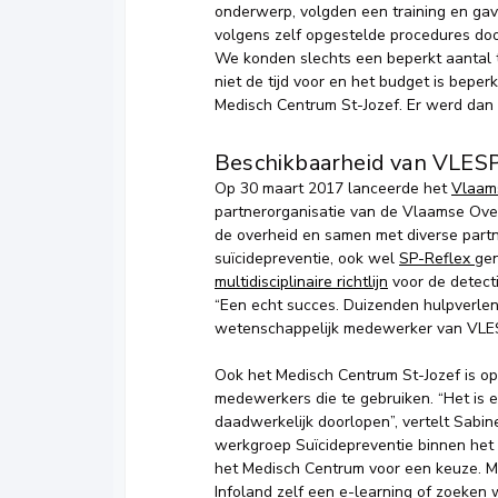
onderwerp, volgden een training en gave
volgens zelf opgestelde procedures do
We konden slechts een beperkt aantal
niet de tijd voor en het budget is beper
Medisch Centrum St-Jozef. Er werd dan 
Beschikbaarheid van VLESP
Op 30 maart 2017 lanceerde het
Vlaams
partnerorganisatie van de Vlaamse Over
de overheid en samen met diverse partn
suïcidepreventie, ook wel
SP-Reflex
gen
multidisciplinaire richtlijn
voor de detect
“Een echt succes. Duizenden hulpverle
wetenschappelijk medewerker van VLE
Ook het Medisch Centrum St-Jozef is op
medewerkers die te gebruiken. “Het is ec
daadwerkelijk doorlopen”, vertelt Sabi
werkgroep Suïcidepreventie binnen het 
het Medisch Centrum voor een keuze. M
Infoland zelf een e-learning of zoeken