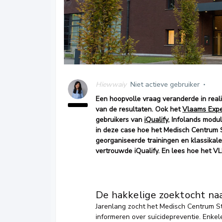
Hiewwaiy
Niet actieve gebruiker
Een hoopvolle vraag veranderde in realit
van de resultaten. Ook het
Vlaams Expe
gebruikers van
iQualify
, Infolands modu
in deze case hoe het Medisch Centrum 
georganiseerde trainingen en klassikal
vertrouwde iQualify.
En lees hoe het VL
De hakkelige zoektocht na
Jarenlang zocht het Medisch Centrum S
informeren over suïcidepreventie. Enke