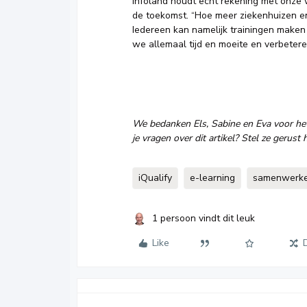
Infoland houdt echt rekening met onze w
de toekomst. “Hoe meer ziekenhuizen en
Iedereen kan namelijk trainingen maken
we allemaal tijd en moeite en verbeter
We bedanken Els, Sabine en Eva voor he
je vragen over dit artikel? Stel ze gerust 
iQualify
e-learning
samenwerk
1 persoon vindt dit leuk
Like