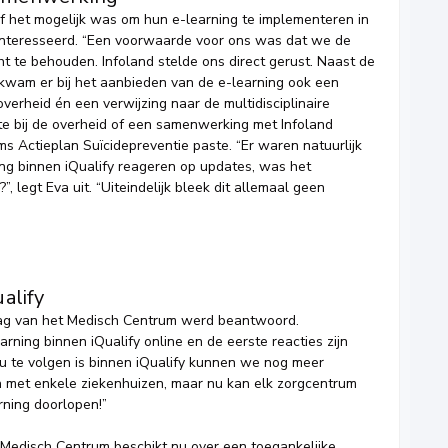
f het mogelijk was om hun e-learning te implementeren in
eïnteresseerd. “Een voorwaarde voor ons was dat we de
t te behouden. Infoland stelde ons direct gerust. Naast de
 kwam er bij het aanbieden van de e-learning ook een
verheid én een verwijzing naar de multidisciplinaire
lste bij de overheid of een samenwerking met Infoland
s Actieplan Suïcidepreventie paste. “Er waren natuurlijk
ng binnen iQualify reageren op updates, was het
”, legt Eva uit. “Uiteindelijk bleek dit allemaal geen
alify
ag van het Medisch Centrum werd beantwoord.
ning binnen iQualify online en de eerste reacties zijn
nu te volgen is binnen iQualify kunnen we nog meer
met enkele ziekenhuizen, maar nu kan elk zorgcentrum
rning doorlopen!”
t Medisch Centrum beschikt nu over een toegankelijke