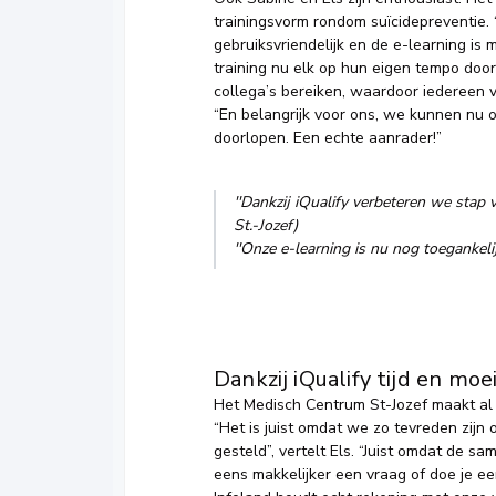
trainingsvorm rondom suïcidepreventie. 
gebruiksvriendelijk en de e-learning 
training nu elk op hun eigen tempo door
collega’s bereiken, waardoor iedereen va
“En belangrijk voor ons, we kunnen nu o
doorlopen. Een echte aanrader!”
''Dankzij iQualify verbeteren we stap 
St.-Jozef)
''
Onze e-learning is nu nog toegankeli
Dankzij iQualify tijd en mo
Het Medisch Centrum St-Jozef maakt al e
“Het is juist omdat we zo tevreden zij
gesteld”, vertelt Els. “Juist omdat de s
eens makkelijker een vraag of doe je e