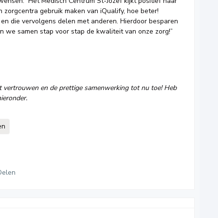
ensen.” Het Medisch Centrum St-Jozef kijkt positief naar
 zorgcentra gebruik maken van iQualify, hoe beter!
 en die vervolgens delen met anderen. Hierdoor besparen
en we samen stap voor stap de kwaliteit van onze zorg!”
t vertrouwen en de prettige samenwerking tot nu toe! Heb
hieronder.
en
Delen