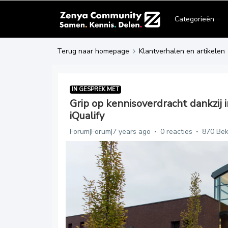
Categorieën
Terug naar homepage
Klantverhalen en artikelen
IN GESPREK MET
Grip op kennisoverdracht dankzij
iQualify
Forum|Forum|7 years ago
0 reacties
870 Be