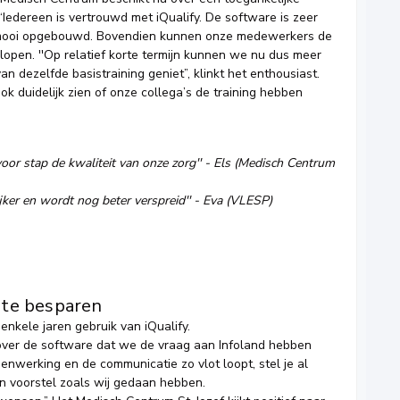
“Iedereen is vertrouwd met iQualify. De software is zeer
is mooi opgebouwd. Bovendien kunnen onze medewerkers de
lopen. ''Op relatief korte termijn kunnen we nu dus meer
n dezelfde basistraining geniet”, klinkt het enthousiast.
ok duidelijk zien of onze collega’s de training hebben
voor stap de kwaliteit van onze zorg'' - Els (Medisch Centrum
jker en wordt nog beter verspreid'' -
Eva (VLESP)
eite besparen
nkele jaren gebruik van iQualify.
n over de software dat we de vraag aan Infoland hebben
amenwerking en de communicatie zo vlot loopt, stel je al
en voorstel zoals wij gedaan hebben.