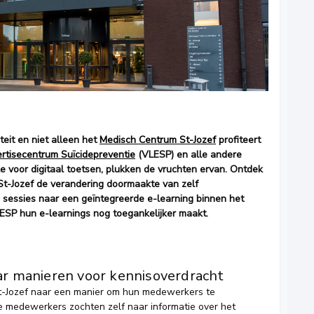
eit en niet alleen het
Medisch Centrum St-Jozef
profiteert
rtisecentrum Suïcidepreventie
(VLESP) en alle andere
le voor digitaal toetsen, plukken de vruchten ervan. Ontdek
St-Jozef de verandering doormaakte van zelf
e sessies naar een geïntegreerde e-learning binnen het
ESP hun e-learnings nog toegankelijker maakt.
ar manieren voor kennisoverdracht
t-Jozef naar een manier om hun medewerkers te
le medewerkers zochten zelf naar informatie over het