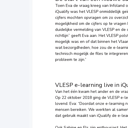
Toen Eva de vraag kreeg van Infoland o
iQualify was het VLESP onmiddellijk g
cijfers mochten opvragen om zo overzich
mogelijkheid om de cijfers op te vragen
duidelijke vermelding van VLESP en de o
richtlijn’’ geeft Eva aan. Het VLESP po
mogelijk was en of dat binnen het Vlaam
wat bezorgdheden, hoe zou de e-learni
technisch mogelijk de files te integreren?
probleem te zijn.”
VLESP e-learning live in iQu
Van het één kwam het ander en de vra
Op 22 oktober 2018 ging de VLESP e-lear
lovend. Eva: “Doordat onze e-learning 
mensen bereiken. We werkten al samen 
dat gebruik maakt van iQualify de e-lea
Ook Sabine en Els zijn enthousiast. He