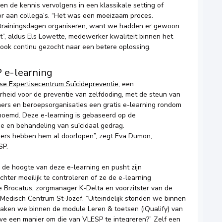
n de kennis vervolgens in een klassikale setting of
or aan collega’s. “Het was een moeizaam proces.
 trainingsdagen organiseren, want we hadden er gewoon
kt”, aldus Els Lowette, medewerker kwaliteit binnen het
ook continu gezocht naar een betere oplossing.
 e-learning
e Expertisecentrum Suïcidepreventie
, een
heid voor de preventie van zelfdoding, met de steun van
ers en beroepsorganisaties een gratis e-learning rondom
oemd. Deze e-learning is gebaseerd op de
ie en behandeling van suïcidaal gedrag.
ners hebben hem al doorlopen”, zegt Eva Dumon,
SP.
 de hoogte van deze e-learning en pusht zijn
hter moeilijk te controleren of ze de e-learning
ne Brocatus, zorgmanager K-Delta en voorzitster van de
Medisch Centrum St-Jozef. “Uiteindelijk stonden we binnen
aken we binnen de module Leren & toetsen (iQualify) van
 we een manier om die van VLESP te integreren?” Zelf een