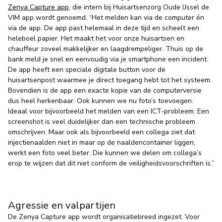
Zenya Capture app
,
die intern bij Huisartsenzorg Oude IJssel de
VIM app wordt genoemd. “Het melden kan via de computer én
via de app. De app past helemaal in deze tijd en scheelt een
heleboel papier. Het maakt het voor onze huisartsen en
chauffeur zoveel makkelijker en laagdrempeliger. Thuis op de
bank meld je snel en eenvoudig via je smartphone een incident.
De app heeft een speciale digitale button voor de
huisartsenpost waarmee je direct toegang hebt tot het systeem.
Bovendien is de app een exacte kopie van de computerversie
dus heel herkenbaar. Ook kunnen we nu foto’s toevoegen.
Ideaal voor bijvoorbeeld het melden van een ICT-probleem. Een
screenshot is veel duidelijker dan een technische probleem
omschrijven. Maar ook als bijvoorbeeld een collega ziet dat
injectienaalden niet in maar op de naaldencontainer liggen,
werkt een foto veel beter. Die kunnen we delen om collega’s
erop te wijzen dat dit niet conform de veiligheidsvoorschriften is.”
Agressie en valpartijen
De Zenya Capture app wordt organisatiebreed ingezet. Voor