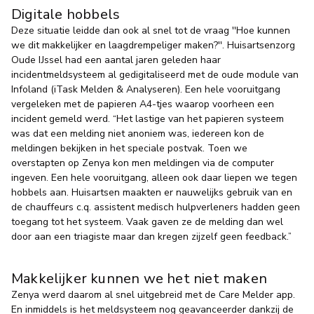
Digitale hobbels
Deze situatie leidde dan ook al snel tot de vraag ''Hoe kunnen
we dit makkelijker en laagdrempeliger maken?''. Huisartsenzorg
Oude IJssel had een aantal jaren geleden haar
incidentmeldsysteem al gedigitaliseerd met de oude module van
Infoland (iTask Melden & Analyseren). Een hele vooruitgang
vergeleken met de papieren A4-tjes waarop voorheen een
incident gemeld werd. “Het lastige van het papieren systeem
was dat een melding niet anoniem was, iedereen kon de
meldingen bekijken in het speciale postvak. Toen we
overstapten op Zenya kon men meldingen via de computer
ingeven. Een hele vooruitgang, alleen ook daar liepen we tegen
hobbels aan. Huisartsen maakten er nauwelijks gebruik van en
de chauffeurs c.q. assistent medisch hulpverleners hadden geen
toegang tot het systeem. Vaak gaven ze de melding dan wel
door aan een triagiste maar dan kregen zijzelf geen feedback.”
Makkelijker kunnen we het niet maken
Zenya werd daarom al snel uitgebreid met de Care Melder app.
En inmiddels is het meldsysteem nog geavanceerder dankzij de