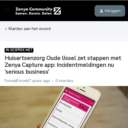
Inloggen
Klanten aan het woord
IN GESPREK MET
Huisartsenzorg Oude IJssel zet stappen met
Zenya Capture app: Incidentmeldingen nu
‘serious business’
Forum|Forum|7 years ago
0 reacties