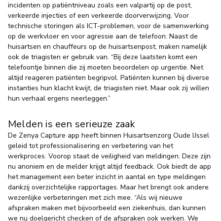
incidenten op patiëntniveau zoals een valpartij op de post,
verkeerde injecties of een verkeerde doorverwijzing. Voor
technische storingen als ICT-problemen, voor de samenwerking
op de werkvloer en voor agressie aan de telefoon. Naast de
huisartsen en chauffeurs op de huisartsenpost, maken namelijk
ook de triagisten er gebruik van. “Bij deze laatsten komt een
telefoontje binnen die zij moeten beoordelen op urgentie. Niet
altijd reageren patiënten begripvol. Patiënten kunnen bij diverse
instanties hun klacht kwijt, de triagisten niet. Maar ook zij willen
hun verhaal ergens neerleggen.”
Melden is een serieuze zaak
De Zenya Capture app heeft binnen Huisartsenzorg Oude IJssel
geleid tot professionalisering en verbetering van het
werkproces. Voorop staat de veiligheid van meldingen. Deze zijn
nu anoniem en de melder krijgt altijd feedback. Ook biedt de app
het management een beter inzicht in aantal en type meldingen
dankzij overzichtelijke rapportages. Maar het brengt ook andere
wezenlijke verbeteringen met zich mee. “Als wij nieuwe
afspraken maken met bijvoorbeeld een ziekenhuis, dan kunnen
we nu doelgericht checken of de afspraken ook werken. We