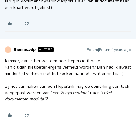
terug in document hyperlinkrapport als er vanuit document naar
een kaart wordt gelinkt).
thomas.vdp
Forum|Forum|4 years ago
AUTEUR
T
Jammer, dan is het wel een heel beperkte functie.
Kan dit dan niet beter ergens vermeld worden? Dan had ik alvast
minder tijd verloren met het zoeken naar iets wat er niet is ;-)
Bij het aanmaken van een Hyperlink mag de opmerking dan toch
aangepast worden van “
een Zenya module”
naar
“enkel
documenten module”?