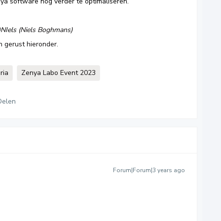
a software nog verder te optimaliseren.
NIels
(Niels Boghmans)
n gerust hieronder.
ria
Zenya Labo Event 2023
Delen
Forum|Forum|3 years ago