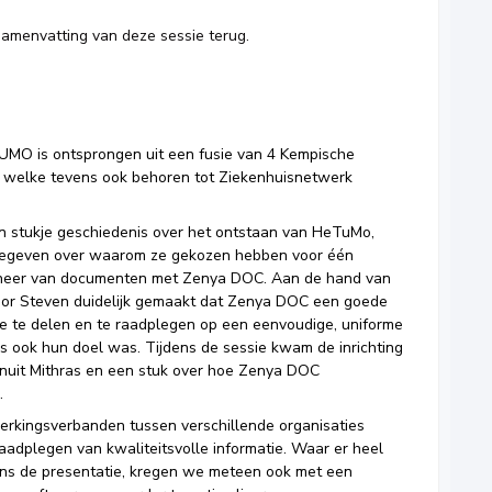
samenvatting van deze sessie terug.
TUMO is ontsprongen uit een fusie van 4 Kempische
gie welke tevens ook behoren tot Ziekenhuisnetwerk
 stukje geschiedenis over het ontstaan van HeTuMo,
 gegeven over waarom ze gekozen hebben voor één
heer van documenten met Zenya DOC. Aan de hand van
oor Steven duidelijk gemaakt dat Zenya DOC een goede
ie te delen en te raadplegen op een eenvoudige, uniforme
s ook hun doel was. Tijdens de sessie kwam de inrichting
nuit Mithras en een stuk over hoe Zenya DOC
.
rkingsverbanden tussen verschillende organisaties
raadplegen van kwaliteitsvolle informatie. Waar er heel
ns de presentatie, kregen we meteen ook met een