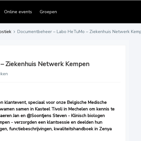
Online events
Groepen
ostiek
Documentbeheer – Labo HeTuMo – Ziekenhuis Netwerk Kem
– Ziekenhuis Netwerk Kempen
eken
n klantevent, speciaal voor onze Belgische Medische
 kwamen samen in Kasteel Tivoli in Mechelen om kennis te
aeren Jan
en
@Soontjens Steven
- Klinisch biologen
mpen - verzorgden een klantsessie en deelden hun
gen, functiebeschrijvingen, kwaliteitshandboek in Zenya