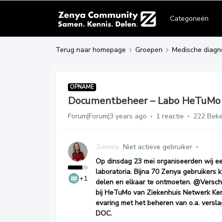
Categorieën
Terug naar homepage
Groepen
Medische diagn
OPNAME
Documentbeheer – Labo HeTuMo 
Forum|Forum|3 years ago
1 reactie
222 Bek
Sammy
Niet actieve gebruiker
Op dinsdag 23 mei organiseerden wij ee
laboratoria. Bijna 70 Zenya gebruikers
+1
delen en elkaar te ontmoeten.
@Versch
bij HeTuMo van Ziekenhuis Netwerk Ke
evaring met het beheren van o.a. versla
DOC.