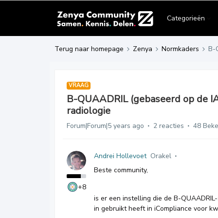
Categorieën
Terug naar homepage
Zenya
Normkaders
B-
VRAAG
B-QUAADRIL (gebaseerd op de I
radiologie
Forum|Forum|5 years ago
2 reacties
48 Bek
Andrei Hollevoet
Orakel
Beste community,
+8
is er een instelling die de B-QUAADRI
in gebruikt heeft in iCompliance voor kw