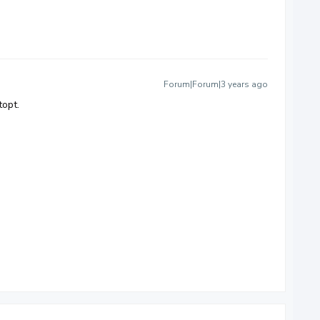
Forum|Forum|3 years ago
topt.