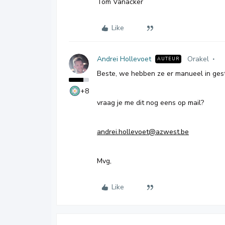
Tom Vanacker
Like
Andrei Hollevoet
Orakel
AUTEUR
Beste, we hebben ze er manueel in ges
+8
vraag je me dit nog eens op mail?
andrei.hollevoet@azwest.be
Mvg,
Like