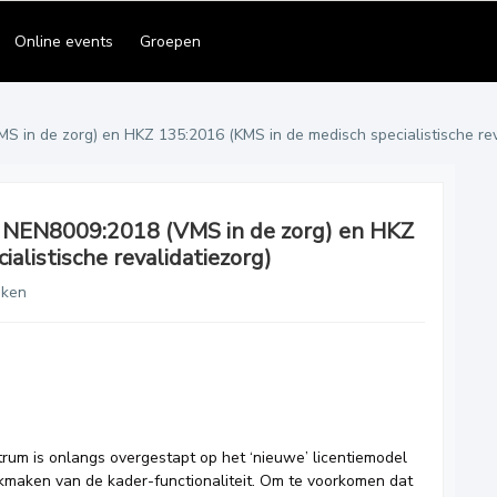
Online events
Groepen
in de zorg) en HKZ 135:2016 (KMS in de medisch specialistische rev
, NEN8009:2018 (VMS in de zorg) en HKZ
alistische revalidatiezorg)
eken
rum is onlangs overgestapt op het ‘nieuwe’ licentiemodel
kmaken van de kader-functionaliteit. Om te voorkomen dat