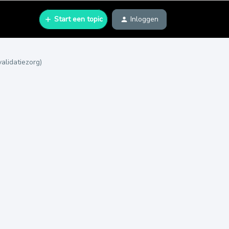
Start een topic
Inloggen
alidatiezorg)