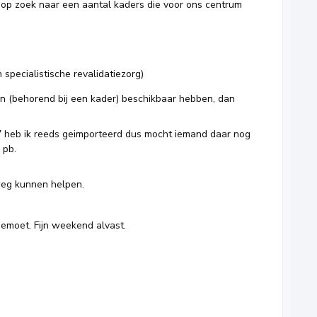
k op zoek naar een aantal kaders die voor ons centrum
e
specialistische revalidatiezorg)
n (behorend bij een kader) beschikbaar hebben, dan
 heb ik reeds geimporteerd dus mocht iemand daar nog
n pb.
p weg kunnen helpen.
gemoet. Fijn weekend alvast.