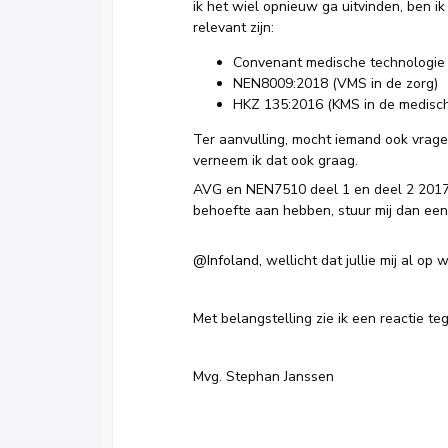
ik het wiel opnieuw ga uitvinden, ben i
relevant zijn:
Convenant medische technologi
NEN8009:2018 (VMS in de zorg)
HKZ 135:2016 (KMS in de medisch 
Ter aanvulling, mocht iemand ook vrage
verneem ik dat ook graag.
AVG en NEN7510 deel 1 en deel 2 2017
behoefte aan hebben, stuur mij dan ee
@Infoland
, wellicht dat jullie mij al o
Met belangstelling zie ik een reactie te
Mvg. Stephan Janssen