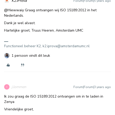
K2.iProva
Forum|Forum|5 years ago
@Hiewwaiy
Graag ontvangen wij ISO 15189:2012 in het
Nederlands.
Dank je wel alvast.
Hartelijke groet, Truus Heeren, Amsterdam UMC
Functioneel beheer K2, k2.iprova@amsterdamumc.nl
1 persoon vindt dit leuk
j.lommen
Forum|Forum|3 years ago
J
Ik zou graag de ISO 15189:2012 ontvangen om in te laden in
Zenya
Vriendelijke groet,