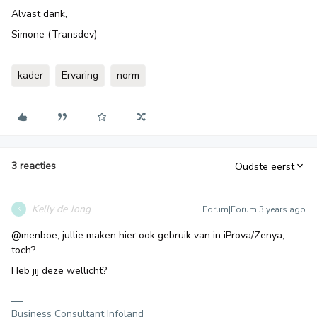
Alvast dank,
Simone (Transdev)
kader
Ervaring
norm
3 reacties
Oudste eerst
Kelly de Jong
Forum|Forum|3 years ago
K
@menboe
, jullie maken hier ook gebruik van in iProva/Zenya,
toch?
Heb jij deze wellicht?
Business Consultant Infoland