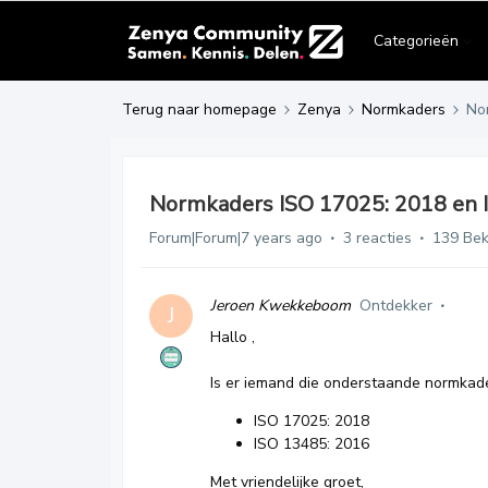
Categorieën
Terug naar homepage
Zenya
Normkaders
No
Normkaders ISO 17025: 2018 en 
Forum|Forum|7 years ago
3 reacties
139 Be
Jeroen Kwekkeboom
Ontdekker
J
Hallo ,
Is er iemand die onderstaande normkade
ISO 17025: 2018
ISO 13485: 2016
Met vriendelijke groet,