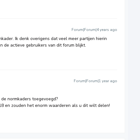
Forum|Forum|4 years ago
nkader. Ik denk overigens dat veel meer partijen hierin
n de actieve gebruikers van dit forum blijkt.
Forum|Forum|1 year ago
ig de normkaders toegevoegd?
18 en zouden het enorm waarderen als u dit wilt delen!