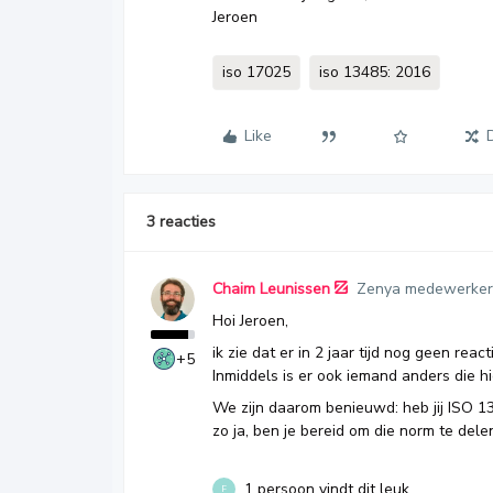
Jeroen
iso 17025
iso 13485: 2016
Like
3 reacties
Chaim Leunissen
Zenya medewerker
Hoi Jeroen,
ik zie dat er in 2 jaar tijd nog geen reac
+5
Inmiddels is er ook iemand anders die h
We zijn daarom benieuwd: heb jij ISO 
zo ja, ben je bereid om die norm te dele
1 persoon vindt dit leuk
F