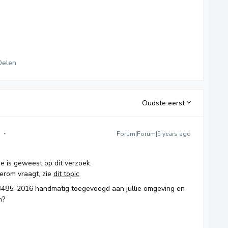
Delen
Oudste eerst
Forum|Forum|5 years ago
tie is geweest op dit verzoek.
ierom vraagt, zie
dit topic
13485: 2016 handmatig toegevoegd aan jullie omgeving en
n?