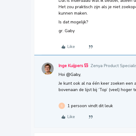
Dat is inderdaad wat ik bedoel, alleen 
Het zou praktisch zijn als je niet zoekop
kunnen maken.
Is dat mogelijk?
gr. Gaby
Like
Inge Kuijpers
Zenya Product Speciali
Hoi
@Gaby
,
Je kunt ook al na één keer zoeken een a
bovenaan de lijst bij ‘Top’ (veel) hoger 
1 persoon vindt dit leuk
G
Like