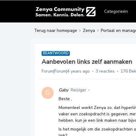
Categorieën
Terug naar homepage
Zenya
Portaal en manag
BEANTWOORD
Aanbevolen links zelf aanmaken
Forum|Forum|4 years ago
3 reacties
176 Be
Gaby
Reiziger
G
Beste ,
Momenteel werkt Zenya zo, dat hyperl
vaker een zoekopdracht is gegeven, met
hebben, kun je een link maken naar bijv
Is het mogelijk om die zoekopdrachten 
link?