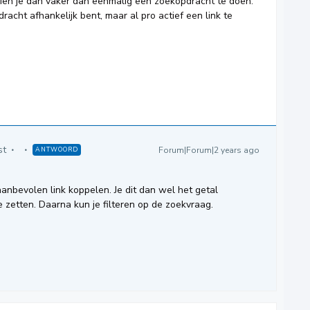
dien je dan vaker dan eenmalig een zoekopdracht te doen.
dracht afhankelijk bent, maar al pro actief een link te
st
Forum|Forum|2 years ago
ANTWOORD
anbevolen link koppelen. Je dit dan wel het getal
te zetten. Daarna kun je filteren op de zoekvraag.