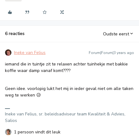
6 reacties
Oudste eerst
Ineke van Felius
Forum|Forum|3 years ago
iemand die in tuintje zit te relaxen achter tuinhekje met bakkie
koffie waar damp vanaf komt????
Geen idee. voorlopig lukt het mij in ieder geval niet om alle taken
weg te werken 😥
Ineke van Felius, sr. beleidsadviseur team Kwaliteit & Advies,
Salios
1 persoon vindt dit leuk