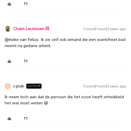
Chaim Leunissen
Forum|Forum|3 years ago
@Ineke van Felius
Ik zie zelf ook iemand die een warm/heet bad
neemt na gedane arbeid.
s.plak
Forum|Forum|3 years ago
AUTEUR
S
Ik neem toch aan dat de persoon die het icoon heeft ontwikkeld
het wel moet weten 😃