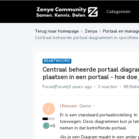
Categorieën
Terug naar homepage
Zenya
Portaal en manag
Centraal beheerde portaal diagrammen in specifieke 
BEANTWOORD
Centraal beheerde portaal diagra
plaatsen in een portaal - hoe doe 
Forum|Forum|3 years ago
2 reacties
98 Bek
J.Roosen
Genie
J
Er is een standaard portaalinstelling. In
toevoegen. Deze diagrammen kun je late
+6
nemen in dat betreffende portaal.
Als je een Diagram maakt in een ander 