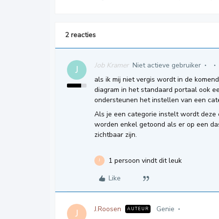
2 reacties
Job Kramer
Niet actieve gebruiker
J
als ik mij niet vergis wordt in de komen
diagram in het standaard portaal ook een
ondersteunen het instellen van een cat
Als je een categorie instelt wordt deze
worden enkel getoond als er op een da
zichtbaar zijn.
1 persoon vindt dit leuk
J
Like
J.Roosen
Genie
AUTEUR
J