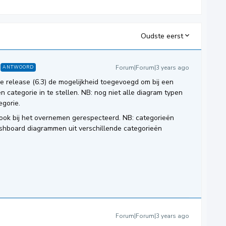
Oudste eerst
Forum|Forum|3 years ago
ANTWOORD
de release (6.3) de mogelijkheid toegevoegd om bij een
 categorie in te stellen. NB: nog niet alle diagram typen
egorie.
 ook bij het overnemen gerespecteerd. NB: categorieën
shboard diagrammen uit verschillende categorieën
Forum|Forum|3 years ago