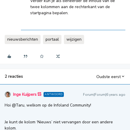
Verder kun je als beheerder de inhoud van de
twee kolommen aan de rechterkant van de
startpagina bepalen.
nieuwsberichten
portaal
wijzigen
2 reacties
Oudste eerst
Inge Kuijpers
Forum|Forum|6 years ago
ANTWOORD
Hoi
@Taru
, welkom op de Infoland Community!
Je kunt de kolom ‘Nieuws’ niet vervangen door een andere
kolom.