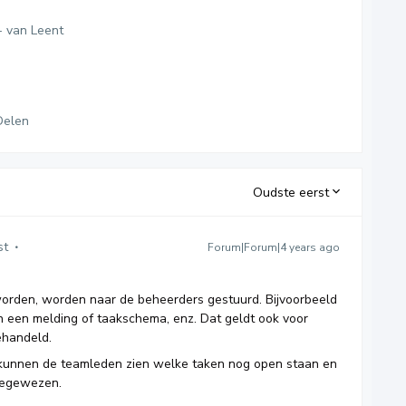
- van Leent
Delen
Oudste eerst
st
Forum|Forum|4 years ago
worden, worden naar de beheerders gestuurd. Bijvoorbeeld
 een melding of taakschema, enz. Dat geldt ook voor
ehandeld.
kunnen de teamleden zien welke taken nog open staan en
toegewezen.