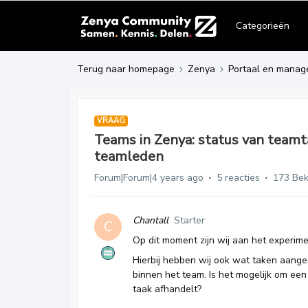
Categorieën
Terug naar homepage
Zenya
Portaal en manag
VRAAG
Teams in Zenya: status van teamt
teamleden
Forum|Forum|4 years ago
5 reacties
173 Be
Chantall
Starter
C
Op dit moment zijn wij aan het experi
Hierbij hebben wij ook wat taken aan
binnen het team. Is het mogelijk om ee
taak afhandelt?