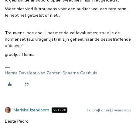
ik gebruik de antwoord optie ‘weet niet’ als ‘niet getoetst'.
Weet niet vind ik trouwens voor een auditor wel een rare term.
Je hebt het getoetst of niet…
Trouwens, hoe doe jij het met de zelfevaluaties: stuur je de
normenset (als vragenlijst) in zijn geheel naar de desbetreffende
afdeling?
groetjes Herma
Herma Davelaar-van Zanten, Spaarne Gasthuis
MariskaIJzendoorn
Forum|Forum|2 years ago
AUTEUR
Beste Pedro,