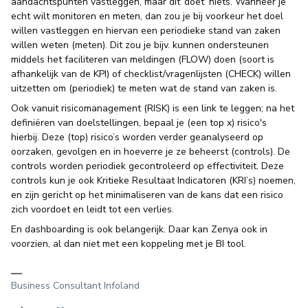
aandachtspunten vastleggen, maar dit ‘doet’ niets. Wanneer je
echt wilt monitoren en meten, dan zou je bij voorkeur het doel
willen vastleggen en hiervan een periodieke stand van zaken
willen weten (meten). Dit zou je bijv. kunnen ondersteunen
middels het faciliteren van meldingen (FLOW) doen (soort is
afhankelijk van de KPI) of checklist/vragenlijsten (CHECK) willen
uitzetten om (periodiek) te meten wat de stand van zaken is.
Ook vanuit risicomanagement (RISK) is een link te leggen; na het
definiëren van doelstellingen, bepaal je (een top x) risico's
hierbij. Deze (top) risico’s worden verder geanalyseerd op
oorzaken, gevolgen en in hoeverre je ze beheerst (controls). De
controls worden periodiek gecontroleerd op effectiviteit. Deze
controls kun je ook Kritieke Resultaat Indicatoren (KRI’s) noemen,
en zijn gericht op het minimaliseren van de kans dat een risico
zich voordoet en leidt tot een verlies.
En dashboarding is ook belangerijk. Daar kan Zenya ook in
voorzien, al dan niet met een koppeling met je BI tool.
Business Consultant Infoland