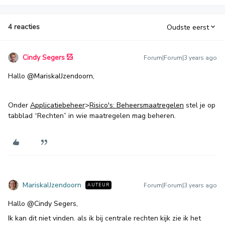
4 reacties
Oudste eerst
Cindy Segers
Forum|Forum|3 years ago
Hallo
@MariskaIJzendoorn
,
Onder
Applicatiebeheer
>
Risico's: Beheersmaatregelen
stel je op
tabblad “Rechten” in wie maatregelen mag beheren.
MariskaIJzendoorn
Forum|Forum|3 years ago
AUTEUR
Hallo
@Cindy Segers
,
Ik kan dit niet vinden. als ik bij centrale rechten kijk zie ik het