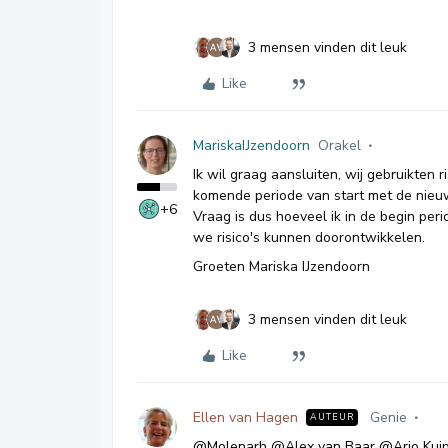
3 mensen vinden dit leuk
Like
MariskaIJzendoorn
Orakel
Ik wil graag aansluiten, wij gebruikten
komende periode van start met de nieuw
+6
Vraag is dus hoeveel ik in de begin pe
we risico's kunnen doorontwikkelen.
Groeten Mariska IJzendoorn
3 mensen vinden dit leuk
Like
Ellen van Hagen
Genie
AUTEUR
@Molenarh
@Alex van Baar
@Arjo Kui