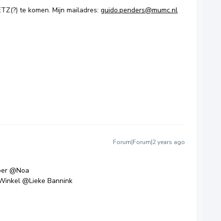
 ETZ(?) te komen. Mijn mailadres:
guido.penders@mumc.nl
Forum|Forum|2 years ago
per
@Noa
Winkel
@Lieke Bannink