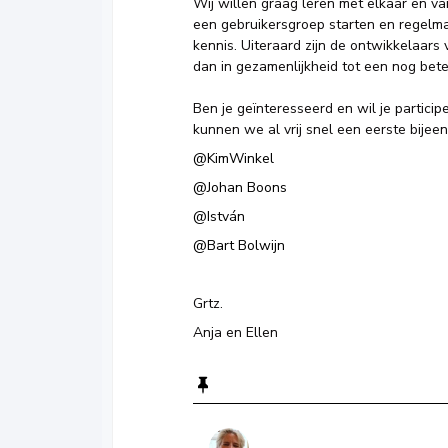
Wij willen graag leren met elkaar en v
een gebruikersgroep starten en regelma
kennis. Uiteraard zijn de ontwikkelaars
dan in gezamenlijkheid tot een nog bet
Ben je geïnteresseerd en wil je partici
kunnen we al vrij snel een eerste bijee
@KimWinkel
@Johan Boons
@István
@Bart Bolwijn
Grtz.
Anja en Ellen