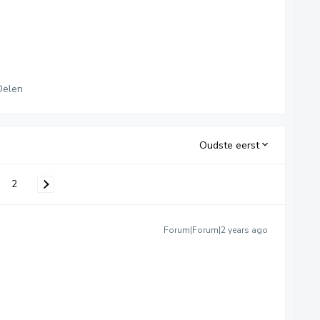
Delen
Oudste eerst
2
Forum|Forum|2 years ago