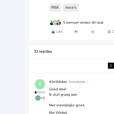
RISK
risico's
5 mensen vinden dit leuk
K
Like
32 reacties
1
KimWinkel
Avonturier
K
Goed idee!
Ik sluit graag aan.
+1
Met vriendelijke groet,
Kim Winkel