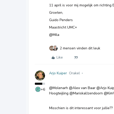
11 april is voor mij mogelijk om richting
Groeten,
Guido Penders
Maastricht UMC+
@Mila
2 mensen vinden dit leuk
Like
Arjo Kuiper
Orakel
@Molenarh
@Alex van Baar
@Arjo Kui
+6
Hoogteijling
@MariskaIJzendoorn
@Kim
Misschien is dit interessant voor jullie??