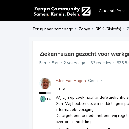
Categorieën
Terug naar homepage
Zenya
RISK (Risico's)
Z
Ziekenhuizen gezocht voor werkg
Forum|Forum|2 years ago
32 reacties
625 B
Ellen van Hagen
Genie
Hallo,
Wij zijn op zoek naar andere ziekenhuiz
+6
Gen. Wij hebben deze inmiddels geïmple
Informatiebeveiliging.
De afgelopen periode hebben wij regel
over onze inrichting.