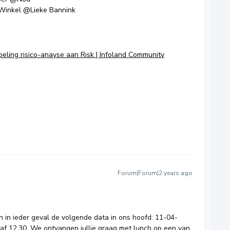
Winkel
@Lieke Bannink
eling risico-anayse aan Risk | Infoland Community
Forum|Forum|2 years ago
 in ieder geval de volgende data in ons hoofd: 11-04-
af 12.30. We ontvangen jullie graag met lunch op een van