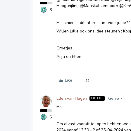
Hoogteijling
@MariskaIJzendoorn
@Kim
+6
Misschien is dit interessant voor jullie??
Willen jullie ook ons idee steunen :
Kopp
Groetjes
Anja en Ellen
Like
Ellen van Hagen
Genie
AUTEUR
Hoi,
+6
Om alvast vooruit te lopen hebben we in
2024 vanaf 12.30 - ? of 25-04-2024 van