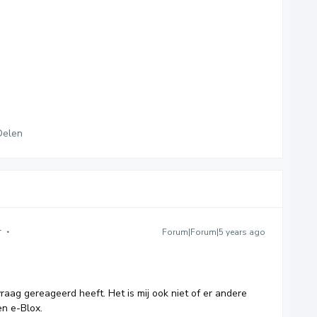
Delen
r
Forum|Forum|5 years ago
vraag gereageerd heeft. Het is mij ook niet of er andere
 en e-Blox.