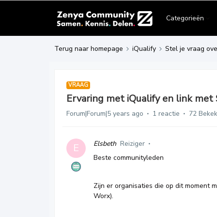
Categorieën
Terug naar homepage
iQualify
Stel je vraag ove
VRAAG
Ervaring met iQualify en link me
Forum|Forum|5 years ago
1 reactie
72 Beke
Elsbeth
Reiziger
E
Beste communityleden
Zijn er organisaties die op dit moment
Worx).