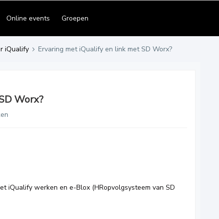
Online events
Groepen
r iQualify
Ervaring met iQualify en link met SD Worx?
t SD Worx?
ken
 met iQualify werken en e-Blox (HRopvolgsysteem van SD