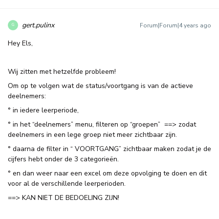
gert.pulinx
Forum|Forum|4 years ago
G
Hey Els,
Wij zitten met hetzelfde probleem!
Om op te volgen wat de status/voortgang is van de actieve
deelnemers:
° in iedere leerperiode,
° in het “deelnemers” menu, filteren op “groepen” ==> zodat
deelnemers in een lege groep niet meer zichtbaar zijn.
° daarna de filter in “ VOORTGANG” zichtbaar maken zodat je de
cijfers hebt onder de 3 categorieën.
° en dan weer naar een excel om deze opvolging te doen en dit
voor al de verschillende leerperioden.
==> KAN NIET DE BEDOELING ZIJN!