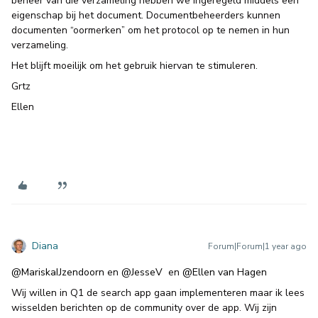
beheer van die verzameling hebben we ingeregeld middels een
eigenschap bij het document. Documentbeheerders kunnen
documenten “oormerken” om het protocol op te nemen in hun
verzameling.
Het blijft moeilijk om het gebruik hiervan te stimuleren.
Grtz
Ellen
Diana
Forum|Forum|1 year ago
@MariskaIJzendoorn
en ​
@JesseV
en ​
@Ellen van Hagen
Wij willen in Q1 de search app gaan implementeren maar ik lees
wisselden berichten op de community over de app. Wij zijn