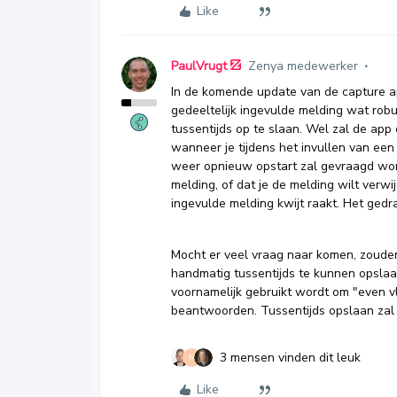
Like
PaulVrugt
Zenya medewerker
In de komende update van de capture a
gedeeltelijk ingevulde melding wat rob
tussentijds op te slaan. Wel zal de ap
wanneer je tijdens het invullen van e
weer opnieuw opstart zal gevraagd word
melding, of dat je de melding wilt verwi
ingevulde melding kwijt raakt. Het gedr
Mocht er veel vraag naar komen, zoud
handmatig tussentijds te kunnen opslaa
voornamelijk gebruikt wordt om "even v
beantwoorden. Tussentijds opslaan zal 
3 mensen vinden dit leuk
M
Like