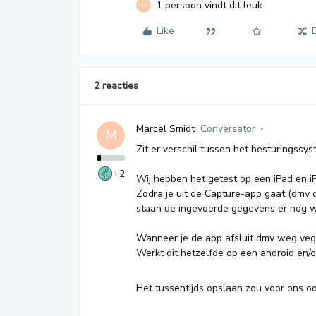
1 persoon vindt dit leuk
M
Like
2 reacties
Marcel Smidt
Conversator
M
Zit er verschil tussen het besturingssys
+2
Wij hebben het getest op een iPad en i
Zodra je uit de Capture-app gaat (dmv 
staan de ingevoerde gegevens er nog we
Wanneer je de app afsluit dmv weg vege
Werkt dit hetzelfde op een android en/o
Het tussentijds opslaan zou voor ons 