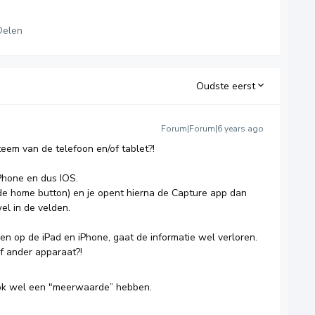
Delen
Oudste eerst
Forum|Forum|6 years ago
teem van de telefoon en/of tablet?!
Phone en dus IOS.
de home button) en je opent hierna de Capture app dan
l in de velden.
n op de iPad en iPhone, gaat de informatie wel verloren.
f ander apparaat?!
ook wel een "meerwaarde” hebben.