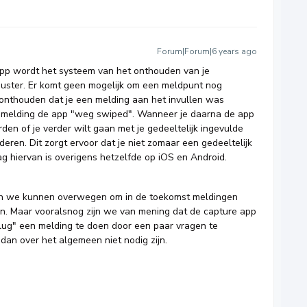
Forum|Forum|6 years ago
pp wordt het systeem van het onthouden van je
uuster. Er komt geen mogelijk om een meldpunt nog
p onthouden dat je een melding aan het invullen was
en melding de app "weg swiped". Wanneer je daarna de app
en of je verder wilt gaan met je gedeeltelijk ingevulde
jderen. Dit zorgt ervoor dat je niet zomaar een gedeeltelijk
ag hiervan is overigens hetzelfde op iOS en Android.
en we kunnen overwegen om in de toekomst meldingen
n. Maar vooralsnog zijn we van mening dat de capture app
lug" een melding te doen door een paar vragen te
dan over het algemeen niet nodig zijn.