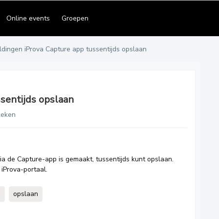
Online events
Groepen
dingen iProva Capture app tussentijds opslaan
sentijds opslaan
keken
e via de Capture-app is gemaakt, tussentijds kunt opslaan.
 iProva-portaal.
p
opslaan