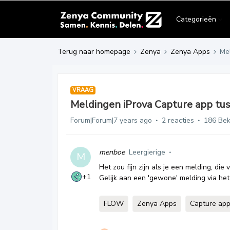
Categorieën
Terug naar homepage
Zenya
Zenya Apps
Mel
VRAAG
Meldingen iProva Capture app tus
Forum|Forum|7 years ago
2 reacties
186 Be
menboe
Leergierige
M
Het zou fijn zijn als je een melding, di
+1
Gelijk aan een 'gewone' melding via het
FLOW
Zenya Apps
Capture ap