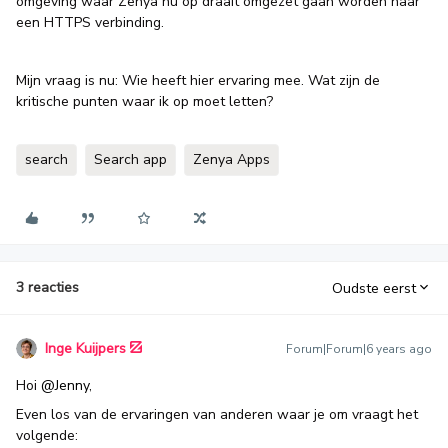
omgeving waar Zenya nu op draait omgezet gaan worden naar
een HTTPS verbinding.
Mijn vraag is nu: Wie heeft hier ervaring mee. Wat zijn de
kritische punten waar ik op moet letten?
search
Search app
Zenya Apps
3 reacties
Oudste eerst
Inge Kuijpers
Forum|Forum|6 years ago
Hoi
@Jenny
,
Even los van de ervaringen van anderen waar je om vraagt het
volgende: