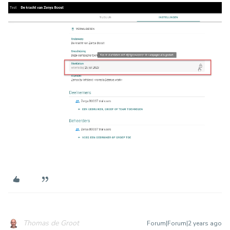
Thomas de Groot
Forum|Forum|2 years ago