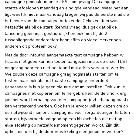
campagne gemaakt in onze TEST omgeving. De campagne
startte afgelopen maandag en eindigde vandaag. Waar het aan
ligt weet ik niet maar vandaag kregen wij pas de eerste mail die
het einde van de campagne betekende. Gekozen item was
hetzelfde als bij de start: (kennis)vraag, dus gek dat bij de
lancering geen mail gestuurd lijkt en ook niet bij de 2
tussenliggende onderdelen: kennisflits en video. Herkennen
anderen dit probleem ook?
Met de door Infoland aangemaakte test campagne hebben wij
helaas niet goed kunnen testen aangezien mails op onze TEST
omgeving naar een niet bestaand mailadres verstuurd werden.
We zouden deze campagne graag nogmaals starten om te
testen maar ook als het laatste campagne onderdeel
gepasseerd is kun je geen nieuwe datum instellen. Ook kun je
campagnes niet kopiëren om te hergebruiken. Beide vind ik erg
jammer want herhaling van een campagne (evt iets aangepast)
kan versterkend werken. Ook kan je ervoor willen kiezen om op
een afwijkend moment campagnes voor zorgafdelingen te laten
starten, bijvoorbeeld volgend op een klinische les die niet op
elke afdeling op hetzelfde moment gegeven wordt. Zijn dit
opties die ook bij de doorontwikkeling meegenomen worden?