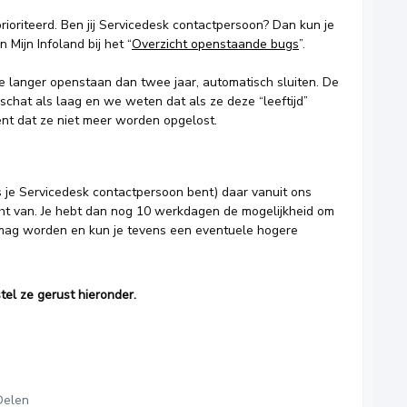
ioriteerd. Ben jij Servicedesk contactpersoon? Dan kun je
n Mijn Infoland bij het “
Overzicht openstaande bugs
”.
e langer openstaan dan twee jaar, automatisch sluiten. De
eschat als laag en we weten dat als ze deze “leeftijd”
kent dat ze niet meer worden opgelost.
its je Servicedesk contactpersoon bent) daar vanuit ons
t van. Je hebt dan nog 10 werkdagen de mogelijkheid om
 mag worden en kun je tevens een eventuele hogere
tel ze gerust hieronder.
Delen