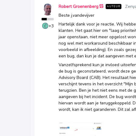
Robert Groenenberg
Zeny
AUTEUR
Beste j.vandevijver
Hartelijk dank voor je reactie. Wij heb
+3
klanten. Het gaat hier om "laag priorite
jaar openstaan, niet meer opgelost wor
nog wel met workaround beschikbaar in
voorbeeld in afbeelding). En zoals gezeg
een bug, dan kun je dat aangeven met ee
Vanzelfsprekend kun je invloed uitoefen
de bug is geconstateerd, wordt deze ge
Advisory Board (CAB). Het resultaat hi
verschijnt tevens in het overzicht "Mijn
terugzien. Ben je het niet eens met de 
aangeven bij het incident. De bug word
hiervan wordt aan je teruggekoppeld. Da
wordt, kan ik niet garanderen. Dit zal 