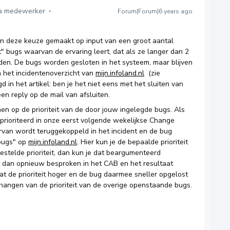
a medewerker
Forum|Forum|6 years ago
ben deze keuze gemaakt op input van een groot aantal
it" bugs waarvan de ervaring leert, dat als ze langer dan 2
den. De bugs worden gesloten in het systeem, maar blijven
 het incidentenoverzicht van
mijn.infoland.nl
(zie
d in het artikel: ben je het niet eens met het sluiten van
n reply op de mail van afsluiten.
en op de prioriteit van de door jouw ingelegde bugs. Als
prioriteerd in onze eerst volgende wekelijkse Change
ervan wordt teruggekoppeld in het incident en de bug
 bugs" op
mijn.infoland.nl
. Hier kun je de bepaalde prioriteit
gestelde prioriteit, dan kun je dat beargumenteerd
t dan opnieuw besproken in het CAB en het resultaat
t de prioriteit hoger en de bug daarmee sneller opgelost
afhangen van de prioriteit van de overige openstaande bugs.