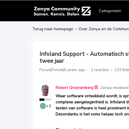
Categorieën
Terug naar homepage
Over Zenya en de Communi
Infoland Support - Automatisch 
twee jaar
Forum|Forum|6 years ago
2 reacties
133 Be
Robert Groenenberg
Zenya medewe
Waar software ontwikkeld wordt, is sp
complexe aangelegenheid is. Infoland d
+3
testen van software is heel prominent 
Desondanks is het soms helaas toch onv