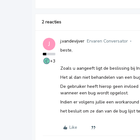
2 reacties
j.vandevijver
Ervaren Conversator
J
beste,
+3
Zoals u aangeeft ligt de beslissing bij I
Het al dan niet behandelen van een bug 
De gebruiker heeft hierop geen invloe
wanneer een bug wordt opgelost.
Indien er volgens jullie een workaround is
het besluit om ze dan van de bug lijst te
Like