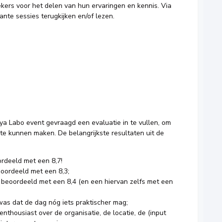
kers voor het delen van hun ervaringen en kennis. Via
ante sessies terugkijken en/of lezen.
 Labo event gevraagd een evaluatie in te vullen, om
e kunnen maken. De belangrijkste resultaten uit de
rdeeld met een 8,7!
eoordeeld met een 8,3;
d beoordeeld met een 8,4 (en een hiervan zelfs met een
as dat de dag nóg iets praktischer mag;
thousiast over de organisatie, de locatie, de (input