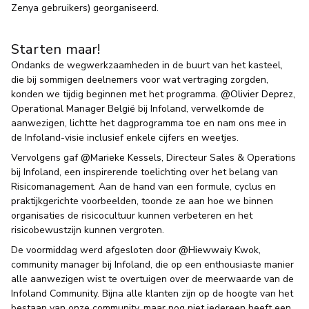
Zenya gebruikers) georganiseerd.
Starten maar!
Ondanks de wegwerkzaamheden in de buurt van het kasteel,
die bij sommigen deelnemers voor wat vertraging zorgden,
konden we tijdig beginnen met het programma.
@Olivier Deprez
,
Operational Manager België bij Infoland, verwelkomde de
aanwezigen, lichtte het dagprogramma toe en nam ons mee in
de Infoland-visie inclusief enkele cijfers en weetjes.
Vervolgens gaf
@Marieke Kessels
, Directeur Sales & Operations
bij Infoland, een inspirerende toelichting over het belang van
Risicomanagement. Aan de hand van een formule, cyclus en
praktijkgerichte voorbeelden, toonde ze aan hoe we binnen
organisaties de risicocultuur kunnen verbeteren en het
risicobewustzijn kunnen vergroten.
De voormiddag werd afgesloten door
@Hiewwaiy
Kwok,
community manager bij Infoland, die op een enthousiaste manier
alle aanwezigen wist te overtuigen over de meerwaarde van de
Infoland Community. Bijna alle klanten zijn op de hoogte van het
bestaan van onze community, maar nog niet iedereen heeft een