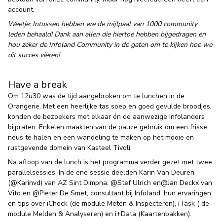
account.
Weetje: Intussen hebben we de mijlpaal van 1000 community
leden behaald! Dank aan allen die hiertoe hebben bijgedragen en
hou zeker de Infoland Community in de gaten om te kijken hoe we
dit succes vieren!
Have a break
Om 12u30 was de tijd aangebroken om te lunchen in de
Orangerie. Met een heerlijke tas soep en goed gevulde broodjes,
konden de bezoekers met elkaar én de aanwezige Infolanders
bijpraten. Enkelen maakten van de pauze gebruik om een frisse
neus te halen en een wandeling te maken op het mooie en
rustgevende domein van Kasteel Tivoli.
Na afloop van de lunch is het programma verder gezet met twee
parallelsessies. In de ene sessie deelden Karin Van Deuren
(
@Karinvd
) van AZ Sint Dimpna,
@Stef
Ulrich en
@Jan Deckx
van
Vito en
@Pieter De Smet
, consultant bij Infoland, hun ervaringen
en tips over iCheck (de module Meten & Inspecteren), iTask ( de
module Melden & Analyseren) en i+Data (Kaartenbakken).