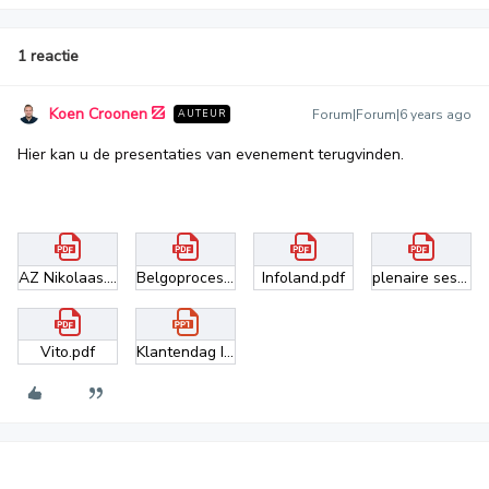
1 reactie
Koen Croonen
Forum|Forum|6 years ago
AUTEUR
Hier kan u de presentaties van evenement terugvinden.
AZ Nikolaas.pdf
Belgoprocess.pdf
Infoland.pdf
plenaire sessie (Marieke Kessels).pdf
Vito.pdf
Klantendag Infoland ZMK.pptx