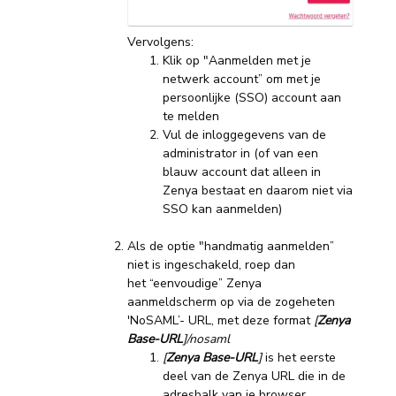
Vervolgens:
Klik op "Aanmelden met je
netwerk account” om met je
persoonlijke (SSO) account aan
te melden
Vul de inloggegevens van de
administrator in (of van een
blauw account dat alleen in
Zenya bestaat en daarom niet via
SSO kan aanmelden)
Als de optie "handmatig aanmelden”
niet is ingeschakeld, roep dan
het “eenvoudige” Zenya
aanmeldscherm op via de zogeheten
'NoSAML’- URL, met deze format
[
Zenya
Base-URL
]/nosaml
[
Zenya Base-URL
]
is het eerste
deel van de Zenya URL die in de
adresbalk van je browser