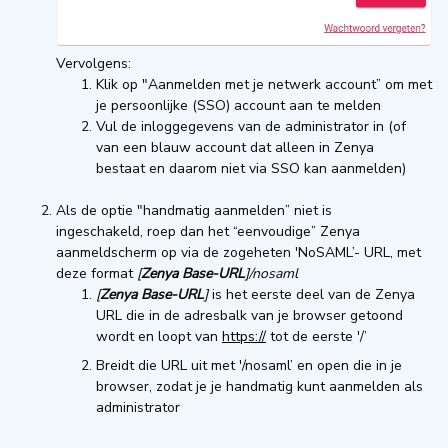
Vervolgens:
Klik op "Aanmelden met je netwerk account” om met
je persoonlijke (SSO) account aan te melden
Vul de inloggegevens van de administrator in (of
van een blauw account dat alleen in Zenya
bestaat en daarom niet via SSO kan aanmelden)
Als de optie "handmatig aanmelden” niet is
ingeschakeld, roep dan het “eenvoudige” Zenya
aanmeldscherm op via de zogeheten 'NoSAML’- URL, met
deze format
[
Zenya Base-URL
]/nosaml
[
Zenya Base-URL
]
is het eerste deel van de Zenya
URL die in de adresbalk van je browser getoond
wordt en loopt van
https://
tot de eerste '/’
Breidt die URL uit met '/nosaml’ en open die in je
browser, zodat je je handmatig kunt aanmelden als
administrator