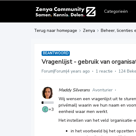
Categorieën
Terug naar homepage
Zenya
Beheer, licenties 
BEANTWOORD
Vragenlijst - gebruik van organis
Forum|Forum|4 years ago
1 reactie
124 Bek
Maddy Silverans
Avonturier
Wij wensen een vragenlijst uit te sture
privémail) waarin we hun naam en voor
+3
eenheid waar men werkt.
Het instellen van het veld ‘organisatie
in het voorbeeld bij het opzetten