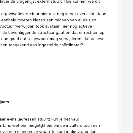
dat je de vragenlijst extern stuurt. Hoe kunnen we dit
 organisatiestructuur hier ook nog in het overzicht staan,
eenheid moeten kiezen een mix van van alles zien.
ructuur ‘verwijder’ (ook al staan hier nog actieve
ar de bovenliggende structuur gaat en dat er rechten op
 dan goed dat ik ‘gewoon’ mag verwijderen, dat actieve
rden toegekend aan ingestelde coördinator?
jpers
 naar e-mailadressen stuurt) kun je het veld
. Er is wel een mogelijkheid om de invullers toch een
n via een meerkeuze vraag. Je kunt in die vraag dan