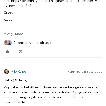
hier:
https://community.infoland.nl/opnames-en-presentaties-van-
evenementen-141
Groet,
Klaas
M.vr.gr, Klaas
2 mensen vinden dit leuk
Arjo Kuiper
Forum|Forum|3 years ago
Hallo
@t.daluz
,
Wij maken in het Albert Schweitzer ziekenhuis gebruik van de
audit module in combinatie met vragenlijsten. Op grond van de
ingevulde vragenlijsten worden de auditrapportages
samengesteld.