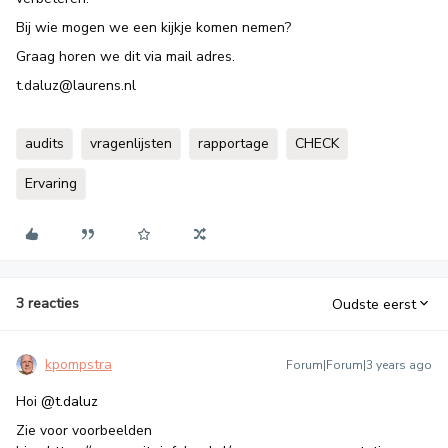
Bij wie mogen we een kijkje komen nemen?
Graag horen we dit via mail adres.
t.daluz@laurens.nl
audits
vragenlijsten
rapportage
CHECK
Ervaring
3 reacties
Oudste eerst
kpompstra
Forum|Forum|3 years ago
Hoi
@t.daluz
Zie voor voorbeelden