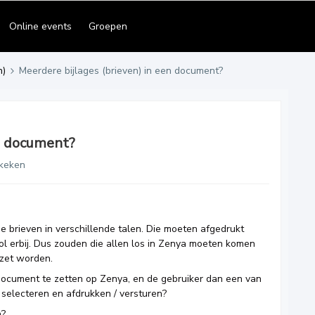
Online events
Groepen
n)
Meerdere bijlages (brieven) in een document?
en document?
keken
 brieven in verschillende talen. Die moeten afgedrukt
l erbij. Dus zouden die allen los in Zenya moeten komen
ezet worden.
 document te zetten op Zenya, en de gebruiker dan een van
 selecteren en afdrukken / versturen?
n?