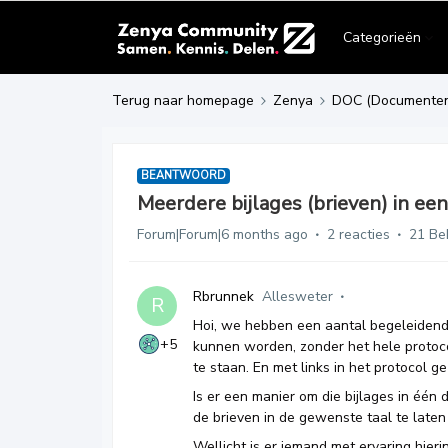
Categorieën
Terug naar homepage
Zenya
DOC (Documente
BEANTWOORD
Meerdere bijlages (brieven) in e
Forum|Forum|6 months ago
2 reacties
21 Be
Rbrunnek
Allesweter
R
Hoi, we hebben een aantal begeleidende
+5
kunnen worden, zonder het hele protoco
te staan. En met links in het protocol g
Is er een manier om die bijlages in één
de brieven in de gewenste taal te laten
Wellicht is er iemand met ervaring hieri