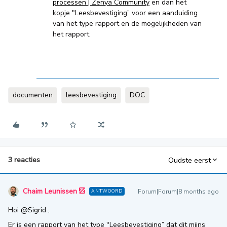
processen | Zenya Community
en dan het
kopje "Leesbevestiging” voor een aanduiding
van het type rapport en de mogelijkheden van
het rapport.
documenten
leesbevestiging
DOC
3 reacties
Oudste eerst
Chaim Leunissen
Forum|Forum|8 months ago
ANTWOORD
Hoi ​
@Sigrid
,
Er is een rapport van het type "Leesbevestiging” dat dit mijns