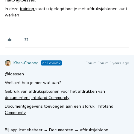
Hallo
@loessen
,
In deze
training
staat uitgelegd hoe je met afdruksjablonen kunt
werken
Khar-Cheong
Forum|Forum|3 years ago
ANTWOORD
@loessen
Wellicht heb je hier wat aan?
Gebruik van afdruksjablonen voor het afdrukken van
documenten | Infoland Community
Documentgegevens toevoegen aan een afdruk | Infoland
Community
Bij applicatiebeheer → Documenten → afdruksjabloon