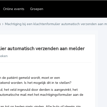
Online events
Groepen
)
Machtiging bij een klachtenformulier automatisch verzenden aan m
lier automatisch verzenden aan melder
keken
 de patiënt gemeld wordt, moet er een
kend worden. Is het mogelijk dit in te stellen?
d, het veld ingevuld door derden is aangevinkt, het
automatische mail met het machtigingsformulier aan de
n tot op heden niets vinden. Alle hulp of ideeën zijn