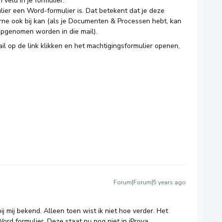
 veld in je formulier.
ulier een Word-formulier is. Dat betekent dat je deze
ne ook bij kan (als je Documenten & Processen hebt, kan
pgenomen worden in die mail).
l op de link klikken en het machtigingsformulier openen,
Forum|Forum|5 years ago
bij mij bekend. Alleen toen wist ik niet hoe verder. Het
ord formulier. Deze staat nu nog niet in iProva