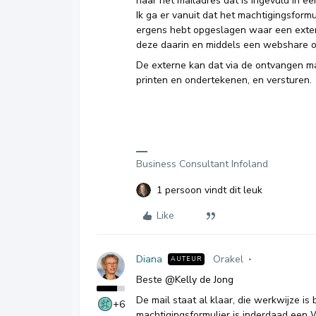
naar het mailadres dat is ingevuld in een
Ik ga er vanuit dat het machtigingsform
ergens hebt opgeslagen waar een exter
deze daarin en middels een webshare o
De externe kan dat via de ontvangen mai
printen en ondertekenen, en versturen.
Business Consultant Infoland
1 persoon vindt dit leuk
Like
Diana
Orakel
AUTEUR
Beste
@Kelly de Jong
De mail staat al klaar, die werkwijze is 
+6
machtigingsformulier is inderdaad een W