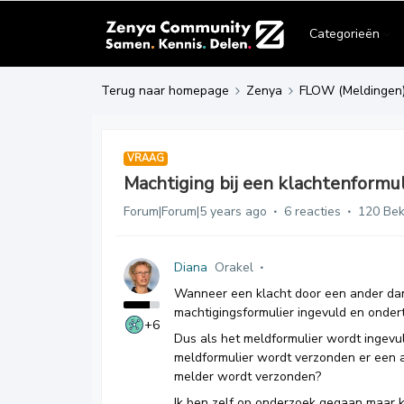
Categorieën
Terug naar homepage
Zenya
FLOW (Meldingen
VRAAG
Machtiging bij een klachtenformu
Forum|Forum|5 years ago
6 reacties
120 Be
Diana
Orakel
Wanneer een klacht door een ander dan
machtigingsformulier ingevuld en onderte
+6
Dus als het meldformulier wordt ingevul
meldformulier wordt verzonden er een 
melder wordt verzonden?
Ik ben zelf op onderzoek gegaan maar ka