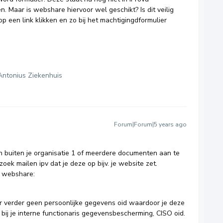
. Maar is webshare hiervoor wel geschikt? Is dit veilig
p een link klikken en zo bij het machtigingdformulier
Antonius Ziekenhuis
Forum|Forum|5 years ago
 buiten je organisatie 1 of meerdere documenten aan te
zoek mailen ipv dat je deze op bijv. je website zet.
de webshare:
ier verder geen persoonlijke gegevens oid waardoor je deze
 bij je interne functionaris gegevensbescherming, CISO oid.