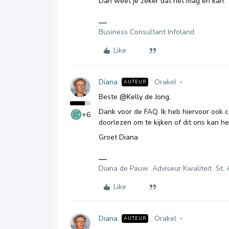
Dan weet je zeker dat het mag en kan.
Business Consultant Infoland
Like
Diana
Orakel
AUTEUR
Beste
@Kelly de Jong
,
Dank voor de FAQ. Ik heb hiervoor ook 
+6
doorlezen om te kijken of dit ons kan he
Groet Diana
Diana de Pauw Adviseur Kwaliteit St. 
Like
Diana
Orakel
AUTEUR